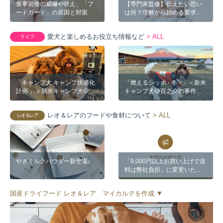
食事前後の威嚇や吠え、「フ
【専門家監修】伝えたい思い
ードガード」の原因と対策
は何？理解から始める要求吠
え対策
愛犬と楽しめるお役立ち情報など
> ALL
ライフ
「キャンプ犬 キャンプ快適化
「燃えるシッポ - 冬 - 」＜新米
計画 」＜新米キャンプ犬🐶百
キャンプ犬🐶百之介の事件簿
之介の事件簿 番外編​​＞
#7​​＞
レオ＆レアのフードや食材について
> ALL
レオ＆レア
やぎミルクパウダー新登場♪
「9,000円以上お買い上げで送
料は弊社負担」に変更いたし
ます。
国産ドライフード レオ＆レア マイカルテを作成 ▼