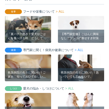
フードや栄養について
> ALL
食事
「夏バテ？飽き？愛犬がごは
【専門家監修】ごはんに興味
んを食べ渋る時、どうしてい
なし？ワンコの痩せすぎ対策
ますか？」- お客様のアイディ
ア -
専門家に聞く！病気や健康について
> ALL
健康
救急病院の先生に聞いた！ご
救急病院の先生に聞いた！急
家族に知っておいて欲しいこ
いでいても忘れないで。
と
愛犬の悩み・しつけについて
> ALL
しつけ