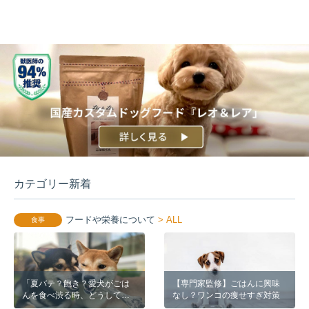
カテゴリー新着
フードや栄養について
> ALL
食事
「夏バテ？飽き？愛犬がごは
【専門家監修】ごはんに興味
んを食べ渋る時、どうしてい
なし？ワンコの痩せすぎ対策
ますか？」- お客様のアイディ