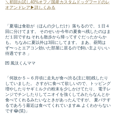
＼初回お試し40%オフ／国産カスタムドッグフードのレ
オアンドレア▶詳しくみる
「夏場は食欲が（ほんの少しだけ）落ちるので、１日４
回に分けてます。 そのせいか今年の夏食べ残したのはま
だ１回ですね それも散歩から帰ってすぐだったからか
も。 ちなみに夏以外は3回にしてます。 まあ、昼間は
ず〜っとエアコン効いた部屋に居るので飼い主よりいい
待遇ですネ 」
💌 風汰くんママ
「何故か５～６月頃に走丸が食べ渋る(主に朝)残したり
していました。 さすがに食べて欲しいので、トッピング
増やしたりヤギミルクの粉末を少しかけてたり、 電子レ
ンジでチンしたりしてニオイを強くしてみたらなんとか
食べてくれるみたいなときがあったんですが、 夏バテす
るであろう最近は食べてくれています🙏 よくわからない
です😂(笑)」