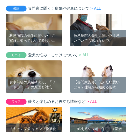
ア -
専門家に聞く！病気や健康について
> ALL
健康
救急病院の先生に聞いた！ご
救急病院の先生に聞いた！急
家族に知っておいて欲しいこ
いでいても忘れないで。
と
愛犬の悩み・しつけについて
> ALL
しつけ
食事前後の威嚇や吠え、「フ
【専門家監修】伝えたい思い
ードガード」の原因と対策
は何？理解から始める要求吠
え対策
愛犬と楽しめるお役立ち情報など
> ALL
ライフ
「キャンプ犬 キャンプ快適化
「燃えるシッポ - 冬 - 」＜新米