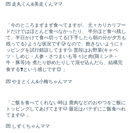
💌 走丸くん&美走くんママ
「今のところまずまず食べてますが、 元々カリカリフー
ドだけではほとんど食べなかったり、 半分ほど食べ残し
て、半日かけて食べ切ってる(下手したら朝の分が夕方も
残ってる) ような状況です🥲 なので、飽きないようにト
ッピングを試行錯誤してます💦 普段はお野菜(キャベ
ツ・しめじ・人参・さつまいも等々)と肉(鶏ミンチ・
牛・豚等)を 煮たり炒めたりして混ぜ込んだら、結構完
食する❣️という感じです😌 」
💌 やまとくん&小梅ちゃんママ
「ご飯を食べてくれない時は 鹿肉などのおやつをご飯に
トッピングしてあげてます🐶 最近はバテずにご飯食べれ
てます🐶 」
💌 しずくちゃんママ