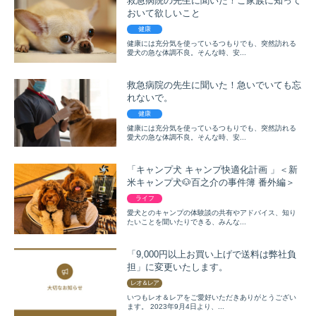
救急病院の先生に聞いた！ご家族に知って
おいて欲しいこと
健康
健康には充分気を使っているつもりでも、突然訪れる
愛犬の急な体調不良。そんな時、安...
救急病院の先生に聞いた！急いでいても忘
れないで。
健康
健康には充分気を使っているつもりでも、突然訪れる
愛犬の急な体調不良。そんな時、安...
「キャンプ犬 キャンプ快適化計画 」＜新
米キャンプ犬🐶百之介の事件簿 番外編​​＞
ライフ
愛犬とのキャンプの体験談の共有やアドバイス、知り
たいことを聞いたりできる、みんな...
「9,000円以上お買い上げで送料は弊社負
担」に変更いたします。
レオ＆レア
いつもレオ＆レアをご愛好いただきありがとうござい
ます。 2023年9月4日より、...