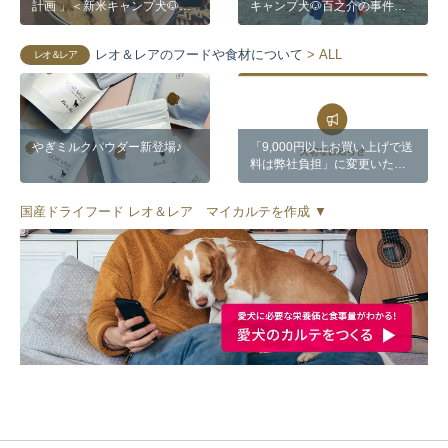
計画 」＜新米キャンプ犬🐶百
キャンプ犬🐶百之介の事件簿
之介の事件簿 番外編​​＞
#7​​＞
レオ＆レアのフードや食材について
> ALL
レオ＆レア
やぎミルクパウダー新登場♪
「9,000円以上お買い上げで送
料は弊社負担」に変更いたし
ます。
国産ドライフード レオ＆レア マイカルテを作成 ▼